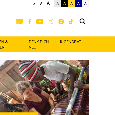
A
A
A
A
A
A
A
A
EN &
DENK DICH
JUGENDRAT
EN
NEU