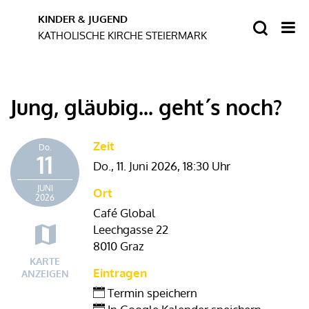
Jung, gläubig... geht´s noch?
Zeit
Do.
11
Do., 11. Juni 2026,
18:30 Uhr
JUNI
Ort
2026
Café Global
Leechgasse 22
8010 Graz
KARTE
Eintragen
ANZEIGEN
Termin speichern