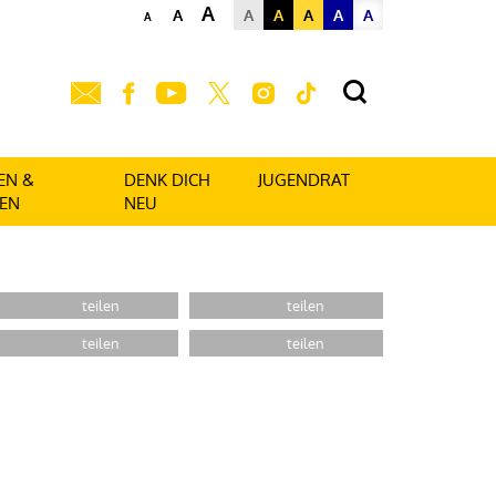
A
A
A
A
A
A
A
A
EN &
DENK DICH
JUGENDRAT
EN
NEU