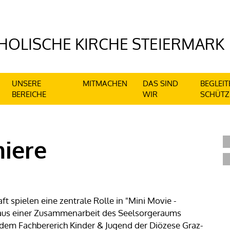
UNSERE
MITMACHEN
DAS SIND
BEGLEIT
BEREICHE
WIR
SCHÜTZ
iere
spielen eine zentrale Rolle in "Mini Movie -
 aus einer Zusammenarbeit des Seelsorgeraums
 dem Fachbererich Kinder & Jugend der Diözese Graz-